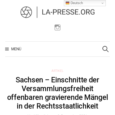
Zum
Deutsch
Inhalt
überspringen
Instagram
Suchen
nach:
MENÜ
ARTIKEL
Sachsen – Einschnitte der
Versammlungsfreiheit
offenbaren gravierende Mängel
in der Rechtsstaatlichkeit