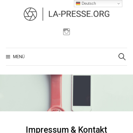
Zum
Deutsch
Inhalt
überspringen
Instagram
Suchen
nach:
MENÜ
Impressum & Kontakt