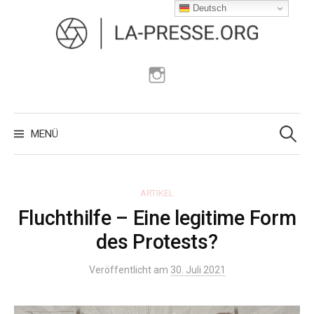
Zum
Deutsch
Inhalt
überspringen
Instagram
Suchen
nach:
MENÜ
ARTIKEL
Fluchthilfe – Eine legitime Form
des Protests?
Veröffentlicht am
30. Juli 2021