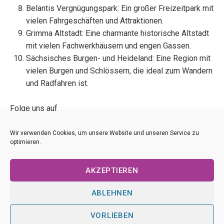
Belantis Vergnügungspark: Ein großer Freizeitpark mit
vielen Fahrgeschäften und Attraktionen.
Grimma Altstadt: Eine charmante historische Altstadt
mit vielen Fachwerkhäusern und engen Gassen.
Sächsisches Burgen- und Heideland: Eine Region mit
vielen Burgen und Schlössern, die ideal zum Wandern
und Radfahren ist.
Folge uns auf
Telegram
|
Twitter
|
Facebook
|
YouTube
|
Instagram
oder
RSS Feed
Wir verwenden Cookies, um unsere Website und unseren Service zu
optimieren.
AKZEPTIEREN
ABLEHNEN
VORLIEBEN