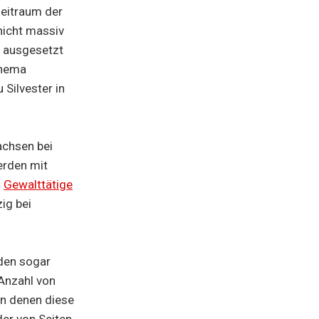
Zeitraum der
nicht massiv
n ausgesetzt
Thema
Silvester in
achsen bei
erden mit
.
Gewalttätige
ig bei
rden sogar
 Anzahl von
an denen diese
der von Seiten