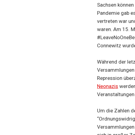
Sachsen können 
Pandemie gab es 
vertreten war un
waren. Am 15. M
#LeaveNoOneBehin
Connewitz wurde 
Während der letz
Versammlungen w
Repression über
Neonazis
werden 
Veranstaltungen
Um die Zahlen de
“Ordnungswidrig
Versammlungen d
sich in großer Z