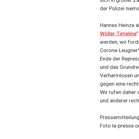
der Polizei niem
Hannes Heinze ab
Wöller-Timeline
”
werden, wir for
Corona-Leugner*i
Ende der Repres
und das Grundre
Verharmlosen und
gegen eine rech
Wir rufen daher 
und anderer rech
Pressemitteilun
Foto la-presse.o