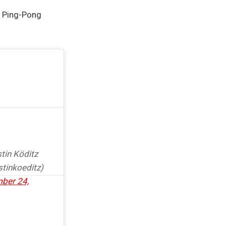
m Ping-Pong
tin Köditz
tinkoeditz)
ber 24,