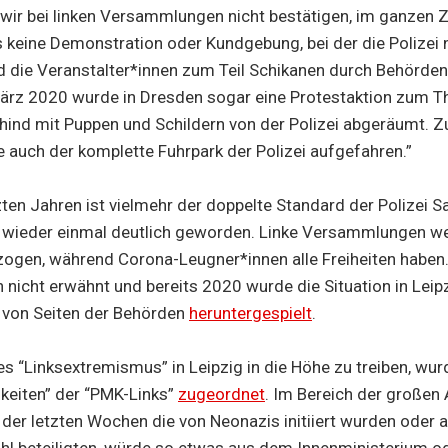
wir bei linken Versammlungen nicht bestätigen, im ganzen 
keine Demonstration oder Kundgebung, bei der die Polizei 
d die Veranstalter*innen zum Teil Schikanen durch Behörde
ärz 2020 wurde in Dresden sogar eine Protestaktion zum 
d mit Puppen und Schildern von der Polizei abgeräumt. Zu 
auch der komplette Fuhrpark der Polizei aufgefahren.”
ten Jahren ist vielmehr der doppelte Standard der Polizei S
ieder einmal deutlich geworden. Linke Versammlungen w
zogen, während Corona-Leugner*innen alle Freiheiten haben
nicht erwähnt und bereits 2020 wurde die Situation in Leipz
 von Seiten der Behörden
heruntergespielt
.
s “Linksextremismus” in Leipzig in die Höhe zu treiben, wu
keiten” der “PMK-Links”
zugeordnet
. Im Bereich der großen
er letzten Wochen die von Neonazis initiiert wurden oder 
ahl beteiligten, würde so etwas aus dem Innenministerium o