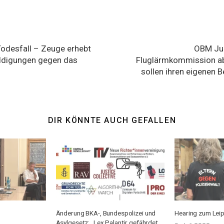
gation
odesfall – Zeuge erhebt
OBM Jung
ldigungen gegen das
Fluglärmkommission a
sollen ihren eigenen 
DIR KÖNNTE AUCH GEFALLEN
l
Änderung BKA-, Bundespolizei und
Hearing zum Leip
Asylgesetz: „Lex Palantir gefährdet