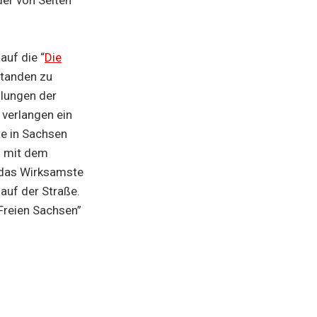
auf die “
Die
standen zu
mlungen der
 verlangen ein
e in Sachsen
n mit dem
, das Wirksamste
auf der Straße.
Freien Sachsen”