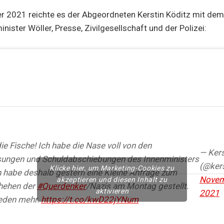
 2021 reichte es der Abgeordneten Kerstin Köditz mit de
ister Wöller, Presse, Zivilgesellschaft und der Polizei:
die Fische! Ich habe die Nase voll von den
— Kers
ungen und Schuldabschiebungen des Innenministers
(@kers
Klicke hier, um Marketing-Cookies zu
ch habe deshalb gestern eine Kleine Anfrage zum
Novem
akzeptieren und diesen Inhalt zu
ehen der
#Querdenker
/Nazis am Montag gestellt.
aktivieren
2021
eden mehr.
https://t.co/kwD22jYNum