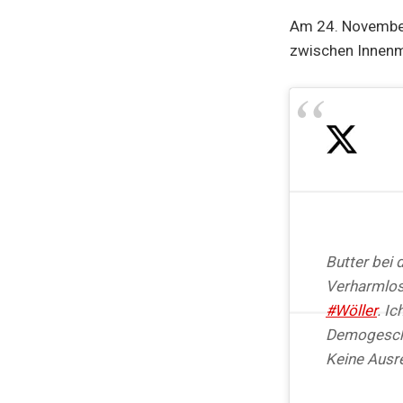
Am 24. November
zwischen Innenmin
Butter bei 
Verharmlos
#Wöller
. I
Demogesch
Keine Ausr