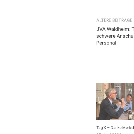
Beitragsnavi
ÄLTERE BEITRÄGE
JVA Waldheim: T
schwere Anschu
Personal
Tag X – Danke Merke