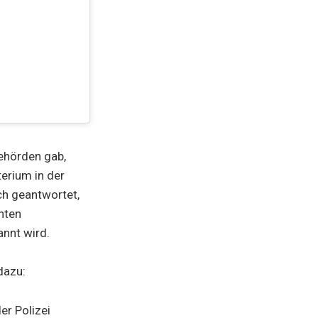
ehörden gab,
erium in der
ch geantwortet,
hten
nnt wird.
dazu:
er Polizei