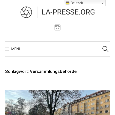
Zum
Deutsch
Inhalt
überspringen
Instagram
Suchen
nach:
MENÜ
Schlagwort:
Versammlungsbehörde