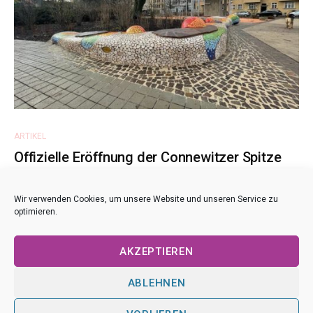
ARTIKEL
Offizielle Eröffnung der Connewitzer Spitze
Am heutigen Mittwoch wurde die Freifläche „Connewitzer
Wir verwenden Cookies, um unsere Website und unseren Service zu
Spitze“ offiziell eröffnet. Neben Ordnungs- und
optimieren.
Baubürgermeister waren zahlreiche Politiker*innen un...
AKZEPTIEREN
ABLEHNEN