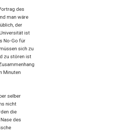
Vortrag des
and man wäre
üblich, der
niversität ist
es No-Go für
i müssen sich zu
 zu stören ist
ein Zusammenhang
en Minuten
ber selber
ns nicht
den die
r Nase des
ische