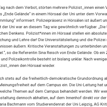
Tag nach dem Verbot, störten mehrere Polizist_innen einen 
s „Ende Gelände“ in einem Hörsaal der Uni unter dem Vorw
mmlung“ informiert. Polizeipräsenz in Hörsälen ist äußert un
t der Uni war an diesem Tag wie gewöhnlich verfügbar. „Die U
ischen Denkens. Polizist*innen im Hörsaal stellen ein absolut
schung und Lehre dar! Die Universitätsleitung und die Polize
ssen äußern. Kritische Veranstaltungen zu unterbinden und
bel.“, so die Referentin Sina Reisch von Ende Gelände. Ob 
und Polizeikontrolle besteht ist bislang unklar. Nach wenig
lizist_innen den Hörsaal wieder.
sich stets auf die freiheitlich-demokratische Grundordnung a
 Meinungsfreiheit auf dem Campus ein. Die Uni-Leitung hat u
 welche Themen auf dem Campus behandelt werden. Wir wer
taltung dennoch abhalten, auf dem Innenhof direkt vor de
Daria Bachmann vom Studierendenrat der Uni Leipzig, AG Krit