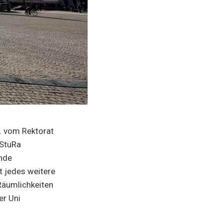
. vom Rektorat
 StuRa
nde
t jedes weitere
Räumlichkeiten
er Uni