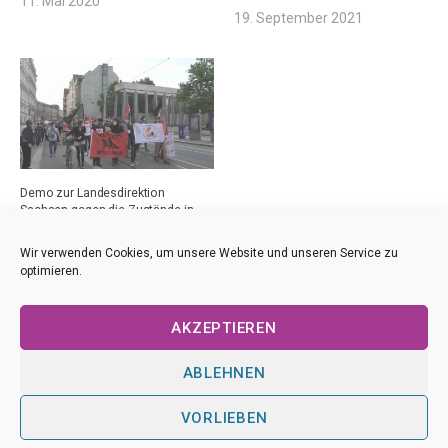
11. Mai 2020
19. September 2021
Demo zur Landesdirektion
Sachsen gegen die Zustände in
Flüchtlingseinrichtungen
28. Mai 2020
Wir verwenden Cookies, um unsere Website und unseren Service zu
optimieren.
AKZEPTIEREN
ABLEHNEN
VORLIEBEN
Impressum
|
Datenschutz