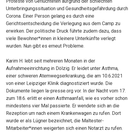
Proteste von Geflüchteten aufgrund der schlechten
Unterbringungssituation und Gesundheitsgefährdung durch
Corona. Einer Person gelang es durch eine
Gerichtsentscheidung die Verlegung aus dem Camp zu
erwirken. Der politische Druck führte zudem dazu, dass
viele Bewohner*innen in kleinere Unterkünfte verlegt
wurden.
Nun gibt es erneut Probleme.
Karim H. lebt seit mehreren Monaten in der
Aufnahmeeinrichtung in Dölzig. Er leidet unter Asthma,
einer schweren Atemwegserkrankung, die am 10.6.2021
von einer Leipziger Klinik diagnostiziert wurde.
Die
Dokumente liegen la-presse.org vor.
In der Nacht vom 17.
zum 18.6. erlitt er einen Asthmaanfall, wie es vorher schon
mindestens vier Mal passierte. Er wendete sich an die
Rezeption um nach einem Krankenwagen zu rufen. Dort
wurde er als Lügner bezeichnet, die Maltester-
Mitarbeiter*innen weigerten sich einen Notarzt zu rufen.