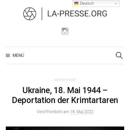
Zum
Deutsch
Inhalt
überspringen
Instagram
Suchen
nach:
MENÜ
#KYIVTICKER
Ukraine, 18. Mai 1944 –
Deportation der Krimtartaren
Veröffentlicht am
18. Mai 2022