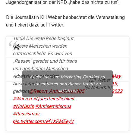
Jugendorganisation der NPD, „habe das nichts zu tun“.
Die Journalistin Kili Weber beobachtet die Veranstaltung
und tickert dazu auf Twitter:
16:53 Die erste Rede beginnt.
Queere Menschen werden
entmenschlicht. Es wird von
,,Rassen" geredet und für trans
und non-binäre Menschen
Arbeitslager gefordert.
May
Klicke hier, um Marketing-Cookies zu
— Kili Weber
Auch Israel wird
19,
akzeptieren und diesen Inhalt zu
(@WeberKili)
aktivieren
gedroht
@Report_Antisem
#le1905
2022
#Wurzen
#Queerfeindlichkeit
#NoNazis
#Antisemitismus
#Rassismus
pic.twitter.com/ef1XRMEeyV