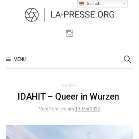
Zum
Deutsch
Inhalt
überspringen
Instagram
Suchen
nach:
MENÜ
ARTIKEL
IDAHIT – Queer in Wurzen
Veröffentlicht am
19. Mai 2022