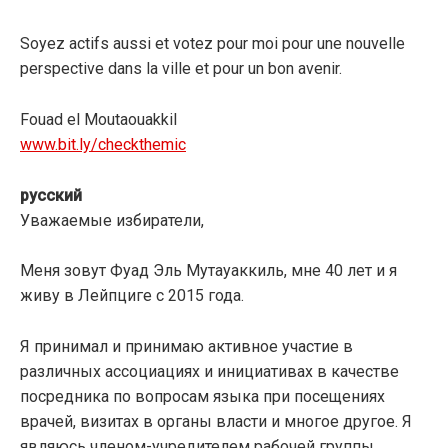
Soyez actifs aussi et votez pour moi pour une nouvelle
perspective dans la ville et pour un bon avenir.
Fouad el Moutaouakkil
www.bit.ly/checkthemic
русский
Уважаемые избиратели,
Меня зовут Фуад Эль Мутауаккиль, мне 40 лет и я
живу в Лейпциге с 2015 года.
Я принимал и принимаю активное участие в
различных ассоциациях и инициативах в качестве
посредника по вопросам языка при посещениях
врачей, визитах в органы власти и многое другое. Я
являюсь членом-учредителем рабочей группы