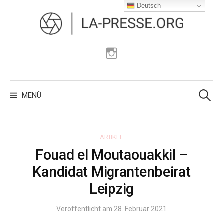
Zum
Deutsch
Inhalt
überspringen
Instagram
Suchen
nach:
MENÜ
ARTIKEL
Fouad el Moutaouakkil –
Kandidat Migrantenbeirat
Leipzig
Veröffentlicht am
28. Februar 2021