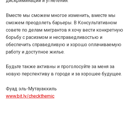
дискриминации и угнетения.
Вместе мы сможем многое изменить, вместе мы
сможем преодолеть барьеры. В Консультативном
совете по делам мигрантов я хочу вести конкретную
борьбу с расизмом и несправедливостью и
обеспечить справедливую и хорошо оплачиваемую
работу и доступное жилье.
Будьте также активны и проголосуйте за меня за
новую перспективу в городе и за хорошее будущее.
Фуад эль-Мутауаккиль
www.bit.ly/checkthemic