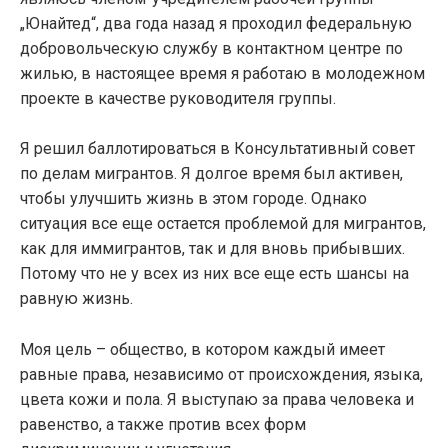
„Юнайтед“, два года назад я проходил федеральную
добровольческую службу в контактном центре по
жилью, в настоящее время я работаю в молодежном
проекте в качестве руководителя группы.
Я решил баллотироваться в Консультативный совет
по делам мигрантов. Я долгое время был активен,
чтобы улучшить жизнь в этом городе. Однако
ситуация все еще остается проблемой для мигрантов,
как для иммигрантов, так и для вновь прибывших.
Потому что не у всех из них все еще есть шансы на
равную жизнь.
Моя цель – общество, в котором каждый имеет
равные права, независимо от происхождения, языка,
цвета кожи и пола. Я выступаю за права человека и
равенство, а также против всех форм