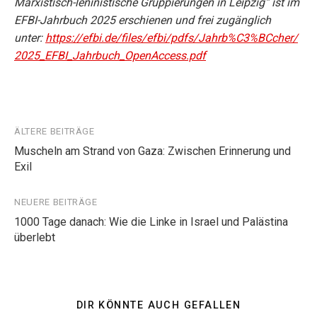
Marxistisch-leninistische Gruppierungen in Leipzig“ ist im
EFBI-Jahrbuch 2025 erschienen und frei zugänglich
unter:
https://efbi.de/files/efbi/pdfs/Jahrb%C3%BCcher/
2025_EFBI_Jahrbuch_OpenAccess.pdf
Beitragsnavigation
ÄLTERE BEITRÄGE
Muscheln am Strand von Gaza: Zwischen Erinnerung und
Exil
NEUERE BEITRÄGE
1000 Tage danach: Wie die Linke in Israel und Palästina
überlebt
DIR KÖNNTE AUCH GEFALLEN