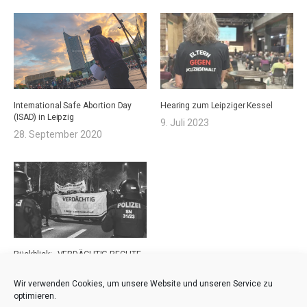
International Safe Abortion Day
Hearing zum Leipziger Kessel
(ISAD) in Leipzig
9. Juli 2023
28. September 2020
Rückblick: „VERDÄCHTIG RECHTE
COPS!“
17. Dezember 2022
Wir verwenden Cookies, um unsere Website und unseren Service zu
optimieren.