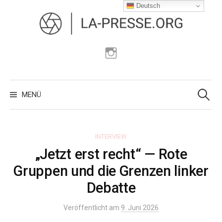
Zum
Deutsch
Inhalt
überspringen
Instagram
Suchen
nach:
MENÜ
INTERVIEW
„Jetzt erst recht“ — Rote
Gruppen und die Grenzen linker
Debatte
Veröffentlicht am
9. Juni 2026