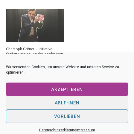
Christoph Gröner – Initiative
fordert Enteignung der insolventen
CG-Gruppe
28. März 2026
Wir verwenden Cookies, um unsere Website und unseren Service zu
optimieren.
AKZEPTIEREN
ABLEHNEN
VORLIEBEN
Impressum
|
Datenschutz
Datenschutzerklärung
Impressum