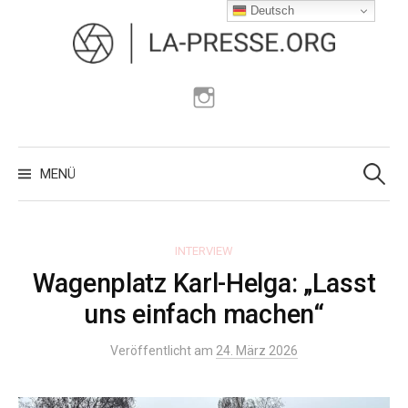
Zum
Deutsch
Inhalt
überspringen
Instagram
Suchen
nach:
MENÜ
INTERVIEW
Wagenplatz Karl-Helga: „Lasst
uns einfach machen“
Veröffentlicht am
24. März 2026