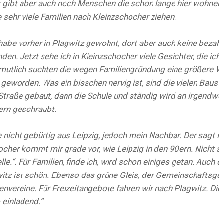
s gibt aber auch noch Menschen die schon lange hier wohnen
 sehr viele Familien nach Kleinzschocher ziehen.
 habe vorher in Plagwitz gewohnt, dort aber auch keine bez
en. Jetzt sehe ich in Kleinzschocher viele Gesichter, die ic
mutlich suchten die wegen Familiengründung eine größere 
 geworden. Was ein bisschen nervig ist, sind die vielen Baust
Straße gebaut, dann die Schule und ständig wird an irgendw
rn geschraubt.
nicht gebürtig aus Leipzig, jedoch mein Nachbar. Der sagt
ocher kommt mir grade vor, wie Leipzig in den 90ern. Nicht 
le.“. Für Familien, finde ich, wird schon einiges getan. Auc
itz ist schön. Ebenso das grüne Gleis, der Gemeinschaftsga
tenvereine. Für Freizeitangebote fahren wir nach Plagwitz. D
o einladend.“