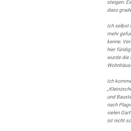
steigen. E
dass grade
Ich selbst
mehr gefund
kenne. Ver
hier fündig
wurde die 
Wohnhäuse
Ich komme 
„Kleinzsch
und Baustel
nach Plagw
vielen Gar
ist nicht s