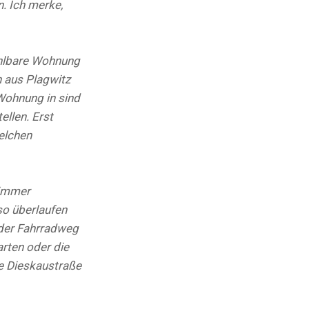
. Ich merke,
ahlbare Wohnung
h aus Plagwitz
Wohnung in sind
ellen. Erst
elchen
 immer
so überlaufen
h der Fahrradweg
rten oder die
ie Dieskaustraße