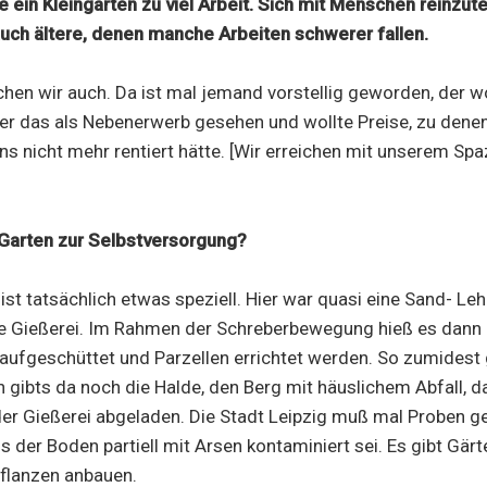
 ein Kleingarten zu viel Arbeit. Sich mit Menschen reinzut
auch ältere, denen manche Arbeiten schwerer fallen.
en wir auch. Da ist mal jemand vorstellig geworden, der wol
 er das als Nebenerwerb gesehen und wollte Preise, zu denen
ns nicht mehr rentiert hätte. [Wir erreichen mit unserem Spa
 Garten zur Selbstversorgung?
 ist tatsächlich etwas speziell. Hier war quasi eine Sand- Le
e Gießerei. Im Rahmen der Schreberbewegung hieß es dann z
aufgeschüttet und Parzellen errichtet werden. So zumidest 
 gibts da noch die Halde, den Berg mit häuslichem Abfall, 
der Gießerei abgeladen. Die Stadt Leipzig muß mal Proben
s der Boden partiell mit Arsen kontaminiert sei. Es gibt Gärt
flanzen anbauen.