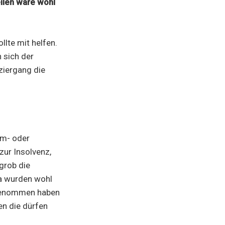
eilen wäre wohl
lte mit helfen.
 sich der
ziergang die
hm- oder
ur Insolvenz,
grob die
da wurden wohl
 genommen haben
en die dürfen