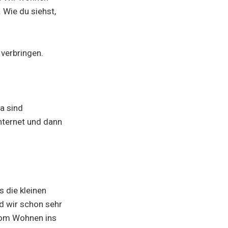
 Wie du siehst,
 verbringen.
Da sind
Internet und dann
s die kleinen
d wir schon sehr
 vom Wohnen ins