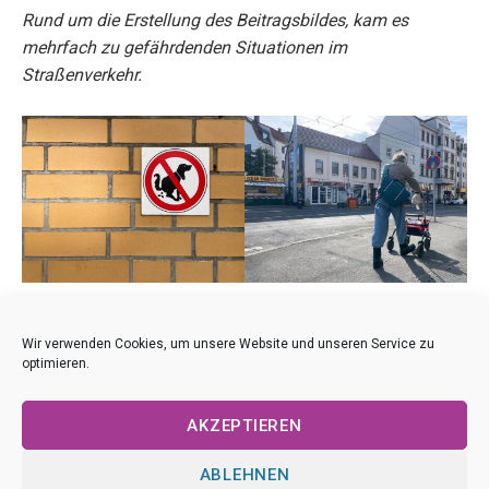
Rund um die Erstellung des Beitragsbildes, kam es
mehrfach zu gefährdenden Situationen im
Straßenverkehr.
Der Beitrag ist Teil des Projektes „
Perspektiven auf
Kleinzschocher
“.
Wir verwenden Cookies, um unsere Website und unseren Service zu
optimieren.
AKZEPTIEREN
ABLEHNEN