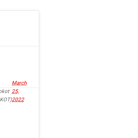
March
okot
25,
OKOT)
2022