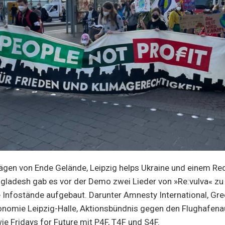
gen von Ende Gelände, Leipzig helps Ukraine und einem Red
ngladesh gab es vor der Demo zwei Lieder von »Re:vulva« z
 Infostände aufgebaut. Darunter Amnesty International, Gr
omie Leipzig-Halle, Aktionsbündnis gegen den Flughafena
e Fridays for Future mit P4F, T4F und S4F.