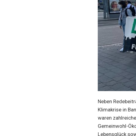
Neben Redebeiträ
Klimakrise in Ba
waren zahlreiche
Gemeinwohl-Ökon
Lebensglück sowi