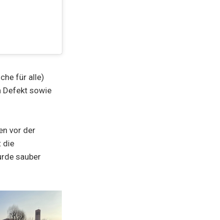
he für alle)
n Defekt sowie
en vor der
 die
urde sauber