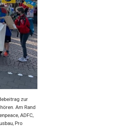
ebeitrag zur
u hören. Am Rand
eenpeace, ADFC,
usbau, Pro