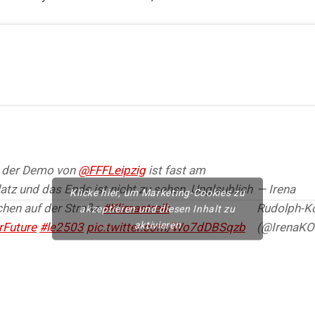
 der Demo von
@FFFLeipzig
ist fast am
tz und das Ende ist nicht zu sehen. Unglaublich
— Irena
Klicke hier, um Marketing-Cookies zu
chen auf der Straße
#Klimastreik
Rudolph-K
akzeptieren und diesen Inhalt zu
aktivieren
rFuture
#le2503
pic.twitter.com/Wo7dDBSqzb
(@IrenaK