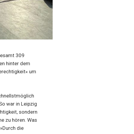
ngesamt 309
hen hinter dem
erechtigkeit« um
chnellstmöglich
o war in Leipzig
htigkeit, sondern
hne zu hören. Was
 »Durch die