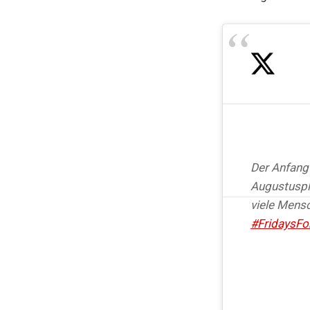
Der Anfang
Augustuspla
viele Mens
#FridaysFo