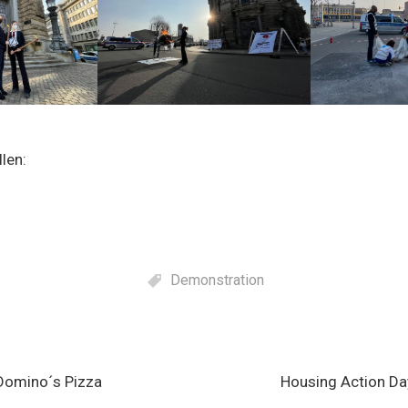
len:
Demonstration
gation
Domino´s Pizza
Housing Action Da