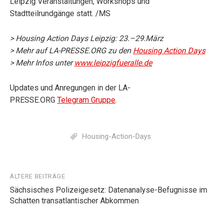
Leipzig Veranstaltungen, Workshops und
Stadtteilrundgänge statt. /MS
> Housing Action Days Leipzig: 23.–29.März
> Mehr auf LA-PRESSE.ORG zu den
Housing Action Days
> Mehr Infos unter
www.leipzigfueralle.de
Updates und Anregungen in der LA-
PRESSE.ORG
Telegram Gruppe
.
Housing-Action-Days
Beitragsnavigation
ÄLTERE BEITRÄGE
Sächsisches Polizeigesetz: Datenanalyse-Befugnisse im
Schatten transatlantischer Abkommen