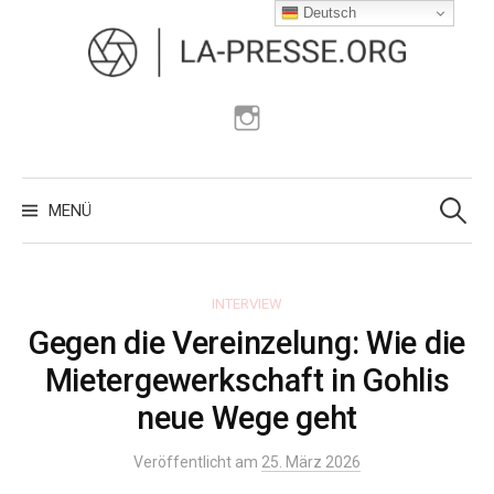
Zum
Deutsch
Inhalt
überspringen
Instagram
Suchen
nach:
MENÜ
INTERVIEW
Gegen die Vereinzelung: Wie die
Mietergewerkschaft in Gohlis
neue Wege geht
Veröffentlicht am
25. März 2026