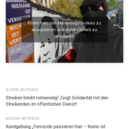
Klicke hier, um Marketing-Cookies zu
akzeptieren und diesen Inhalt zu
aktivieren
Beitragsnavigation
ÄLTERE BEITRÄGE
Streiken bleibt notwendig! Zeigt Solidarität mit den
Streikenden im öffentlichen Dienst!
NEUERE BEITRÄGE
Kundgebung „Femizide passieren hier – Keine ist