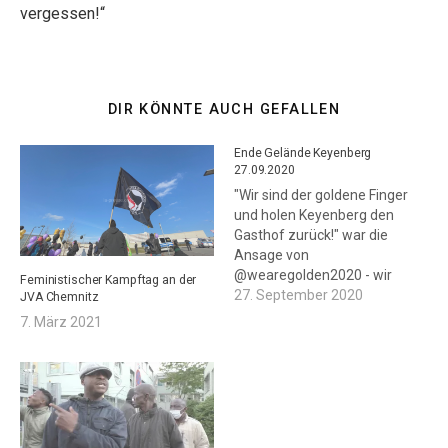
vergessen!“
DIR KÖNNTE AUCH GEFALLEN
Ende Gelände Keyenberg
27.09.2020
"Wir sind der goldene Finger
und holen Keyenberg den
Gasthof zurück!" war die
Ansage von
@wearegolden2020 - wir
Feministischer Kampftag an der
haben sie mit der Kamera
27. September 2020
JVA Chemnitz
begleitet. #EndeGelaende
7. März 2021