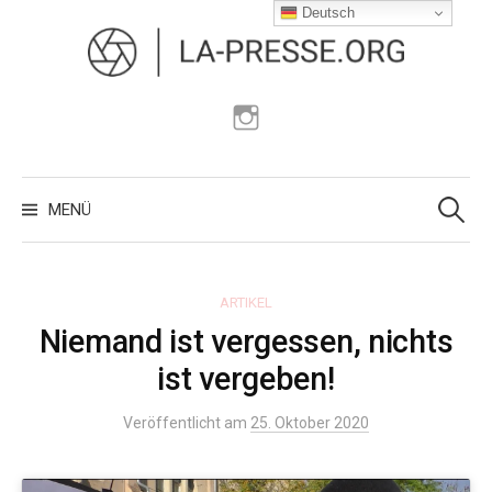
Zum
Deutsch
Inhalt
überspringen
Instagram
Suchen
nach:
MENÜ
ARTIKEL
Niemand ist vergessen, nichts
ist vergeben!
Veröffentlicht am
25. Oktober 2020