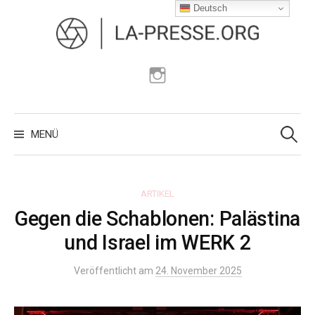
Zum
Deutsch
Inhalt
überspringen
Instagram
Suchen
nach:
MENÜ
ARTIKEL
Gegen die Schablonen: Palästina
und Israel im WERK 2
Veröffentlicht am
24. November 2025