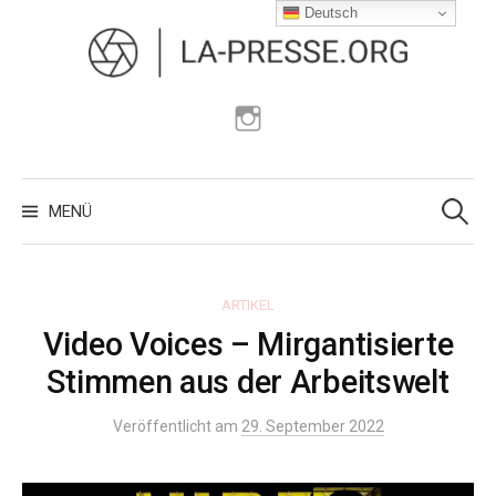
Zum
Deutsch
Inhalt
überspringen
Instagram
Suchen
nach:
MENÜ
ARTIKEL
Video Voices – Mirgantisierte
Stimmen aus der Arbeitswelt
Veröffentlicht am
29. September 2022