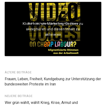
Klicke hier, um Marketing-Cookies zu
akzeptieren und diesen Inhalt zu
aktivieren
Beitragsnavigation
ÄLTERE BEITRÄGE
Frauen, Leben, Freiheit; Kundgebung zur Unterstützung der
bundesweiten Proteste im Iran
NEUERE BEITRÄGE
Wer grün wählt, wählt Krieg, Krise, Armut und