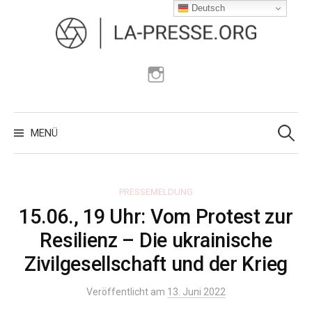
Zum
Deutsch
Inhalt
überspringen
Instagram
Suchen
nach:
MENÜ
PRESSEMELDUNG
15.06., 19 Uhr: Vom Protest zur
Resilienz – Die ukrainische
Zivilgesellschaft und der Krieg
Veröffentlicht am
13. Juni 2022