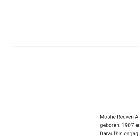
Zum
Inhalt
überspringen
Moshe Reuven Azm
geboren. 1987 er
Daraufhin engagi