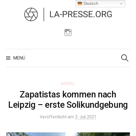
Zum
Deutsch
Inhalt
überspringen
Instagram
Suchen
nach:
MENÜ
ARTIKEL
Zapatistas kommen nach
Leipzig – erste Solikundgebung
Veröffentlicht am
3. Juli 2021