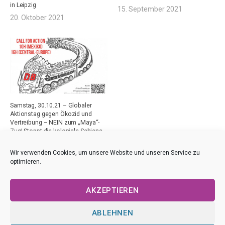
in Leipzig
15. September 2021
20. Oktober 2021
Samstag, 30.10.21 – Globaler
Aktionstag gegen Ökozid und
Vertreibung – NEIN zum „Maya“-
Zug! Stoppt die koloniale Schiene
der Deutschen Bahn!
29. Oktober 2021
Wir verwenden Cookies, um unsere Website und unseren Service zu
optimieren.
AKZEPTIEREN
ABLEHNEN