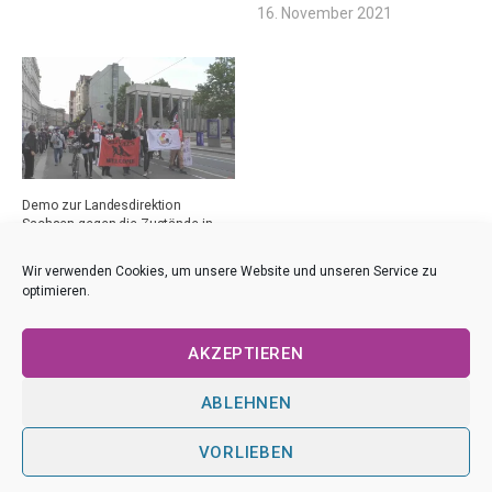
16. November 2021
Demo zur Landesdirektion
Sachsen gegen die Zustände in
Flüchtlingseinrichtungen
28. Mai 2020
Wir verwenden Cookies, um unsere Website und unseren Service zu
optimieren.
AKZEPTIEREN
ABLEHNEN
VORLIEBEN
Impressum
|
Datenschutz