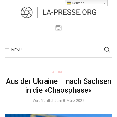
Zum
Deutsch
Inhalt
überspringen
Instagram
Suchen
nach:
MENÜ
ARTIKEL
Aus der Ukraine – nach Sachsen
in die »Chaosphase«
Veröffentlicht am
8. März 2022