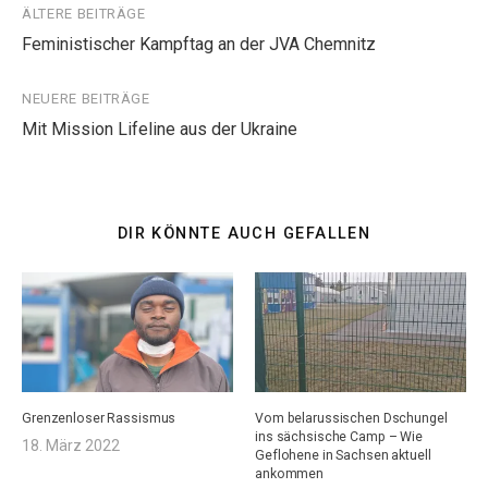
Beitragsnavigation
ÄLTERE BEITRÄGE
Feministischer Kampftag an der JVA Chemnitz
NEUERE BEITRÄGE
Mit Mission Lifeline aus der Ukraine
DIR KÖNNTE AUCH GEFALLEN
Grenzenloser Rassismus
Vom belarussischen Dschungel
ins sächsische Camp – Wie
18. März 2022
Geflohene in Sachsen aktuell
ankommen