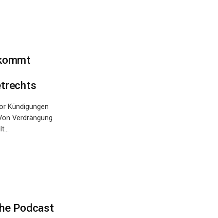
 kommt
trechts
vor Kündigungen
 Von Verdrängung
...
sche Podcast