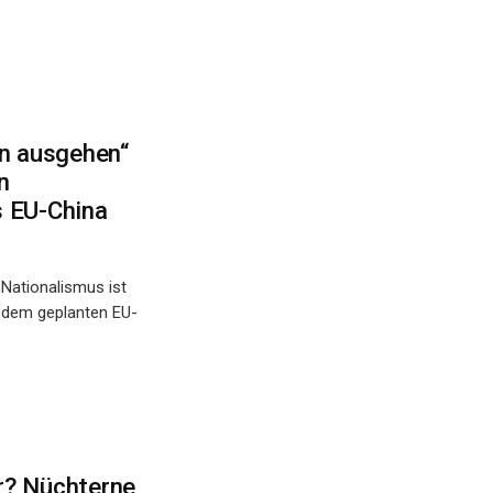
on ausgehen“
n
s EU-China
Nationalismus ist
u dem geplanten EU-
r? Nüchterne