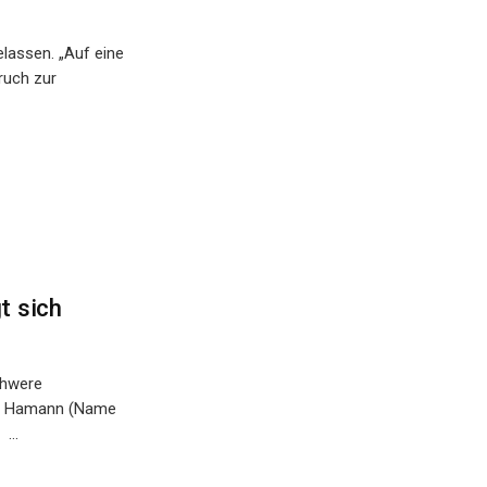
elassen. „Auf eine
ruch zur
t sich
chwere
lix Hamann (Name
...