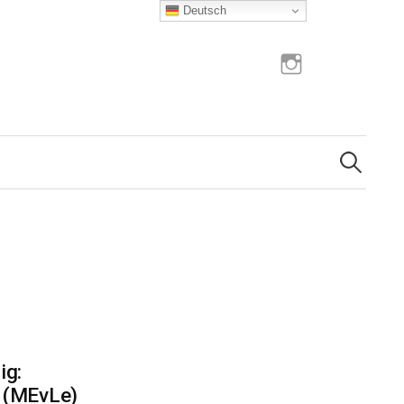
Deutsch
Instagram
Suchen
nach:
ig:
 (MEvLe)