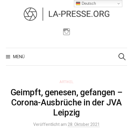
Zum
Deutsch
Inhalt
überspringen
Instagram
Suchen
nach:
MENÜ
ARTIKEL
Geimpft, genesen, gefangen –
Corona-Ausbrüche in der JVA
Leipzig
Veröffentlicht am
28. Oktober 2021