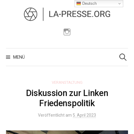
Zum
Deutsch
Inhalt
überspringen
Instagram
Suchen
nach:
MENÜ
VERANSTALTUNG
Diskussion zur Linken
Friedenspolitik
Veröffentlicht am
5. April 2023