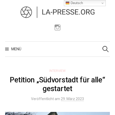
Zum
Deutsch
Inhalt
überspringen
Instagram
Suchen
nach:
MENÜ
INTERVIEW
Petition „Südvorstadt für alle“
gestartet
Veröffentlicht am
29. März 2023