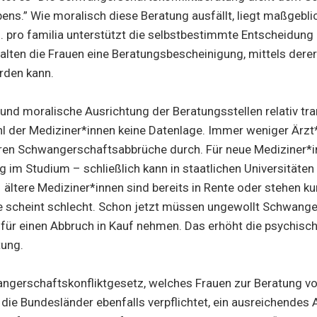
ns.” Wie moralisch diese Beratung ausfällt, liegt maßgebli
. pro familia unterstützt die selbstbestimmte Entscheidung 
alten die Frauen eine Beratungsbescheinigung, mittels derer
rden kann.
nd moralische Ausrichtung der Beratungsstellen relativ tra
hl der Mediziner*innen keine Datenlage. Immer weniger Ärzt*
ren Schwangerschaftsabbrüche durch. Für neue Mediziner*i
g im Studium – schließlich kann in staatlichen Universitäten 
 ältere Mediziner*innen sind bereits in Rente oder stehen ku
 scheint schlecht. Schon jetzt müssen ungewollt Schwanger
für einen Abbruch in Kauf nehmen. Das erhöht die psychisch
tung.
gerschaftskonfliktgesetz, welches Frauen zur Beratung v
nd die Bundesländer ebenfalls verpflichtet, ein ausreichendes