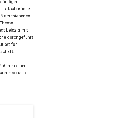
ständiger
schaftsabbrüche
018 erschienenen
s Thema
dt Leipzig mit
üche durchgeführt
tiert für
schaft.
 Rahmen einer
arenz schaffen.