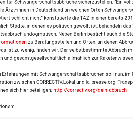
ken für Schwangerschaftsabbrüche sicherzustellen. “Ein voll
iele Ärzt*innen in Deutschland an welchen Orten Schwanger
tiert schlicht nicht” konstatierte die TAZ in einer bereits 2
glich Städte, in denen es politisch gewollt ist, behandeln da
sabbruch undogmatisch. Neben Berlin besticht auch die Sta
formationen
zu Beratungsstellen und Orten, an denen Abbr
Das ist zu wenig, finden wir. Der selbstbestimmte Abbruch mu
n und gesamtgesellschaftlich allmählich zur Raketenwissen
u Erfahrungen mit Schwangerschaftsabbrüchen soll nun, im
ation zwischen CORRECTIV.Lokal und la-presse.org, Transp
nen sich hier beteiligen:
http://correctiv.org/dein-abbruch
tionen: