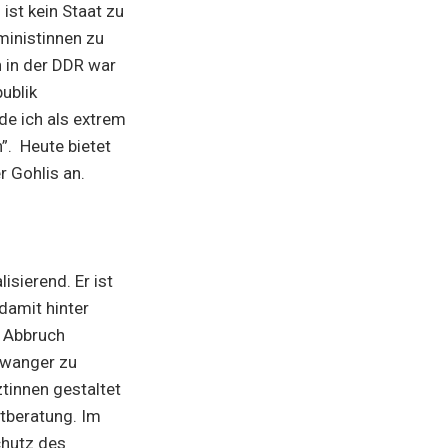
ist kein Staat zu
ministinnen zu
 in der DDR war
ublik
de ich als extrem
”. Heute bietet
r Gohlis an.
sierend. Er ist
damit hinter
n Abbruch
hwanger zu
tinnen gestaltet
htberatung. Im
chutz des