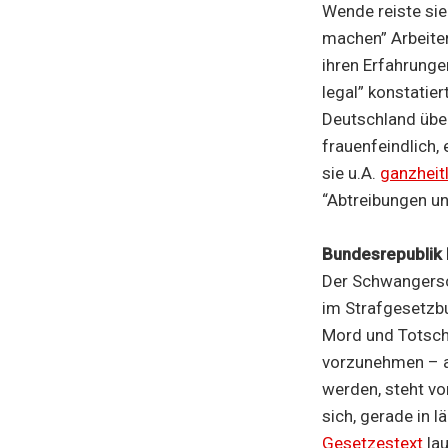
Wende reiste sie
machen” Arbeiter
ihren Erfahrung
legal” konstatie
Deutschland über
frauenfeindlich,
sie u.A.
ganzheit
“Abtreibungen u
Bundesrepublik
Der Schwangersch
im Strafgesetzbu
Mord und Totschl
vorzunehmen – ab
werden, steht vo
sich, gerade in 
Gesetzestext
la