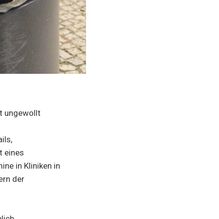
ft ungewollt
ils,
t eines
e in Kliniken in
ern der
lich