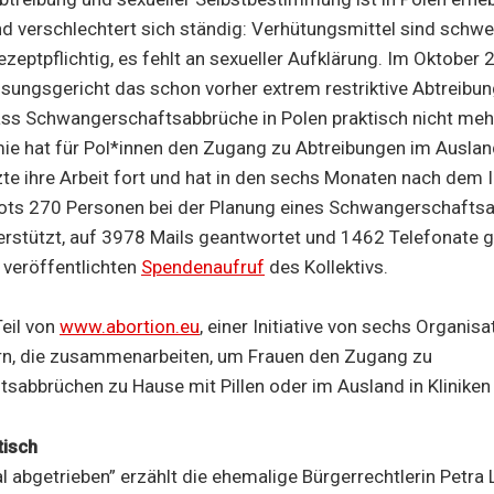
d verschlechtert sich ständig: Verhütungsmittel sind schwer
rezeptpflichtig, es fehlt an sexueller Aufklärung. Im Oktober
sungsgericht das schon vorher extrem restriktive Abtreibun
ass Schwangerschaftsabbrüche in Polen praktisch nicht meh
ie hat für Pol*innen den Zugang zu Abtreibungen im Auslan
zte ihre Arbeit fort und hat in den sechs Monaten nach dem 
ots 270 Personen bei der Planung eines Schwangerschaftsa
rstützt, auf 3978 Mails geantwortet und 1462 Telefonate ge
h veröffentlichten
Spendenaufruf
des Kollektivs.
Teil von
www.abortion.eu
, einer Initiative von sechs Organisa
n, die zusammenarbeiten, um Frauen den Zugang zu
abbrüchen zu Hause mit Pillen oder im Ausland in Kliniken
isch
al abgetrieben” erzählt die ehemalige Bürgerrechtlerin Petra 