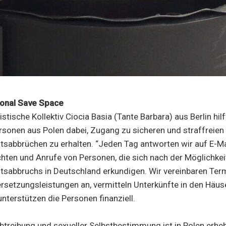
tional Save Space
tische Kollektiv Ciocia Basia (Tante Barbara) aus Berlin hil
sonen aus Polen dabei, Zugang zu sicheren und straffreien
sabbrüchen zu erhalten. “Jeden Tag antworten wir auf E-Ma
ten und Anrufe von Personen, die sich nach der Möglichkei
abbruchs in Deutschland erkundigen. Wir vereinbaren Termin
bersetzungsleistungen an, vermitteln Unterkünfte in den Häus
unterstützen die Personen finanziell.
treibung und sexueller Selbstbestimmung ist in Polen erheb