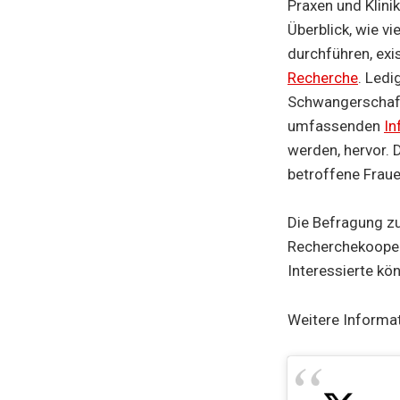
Praxen und Klini
Überblick, wie v
durchführen, exis
Recherche
. Ledi
Schwangerschaft
umfassenden
In
werden, hervor. 
betroffene Fraue
Die Befragung z
Recherchekooper
Interessierte kön
Weitere Informa