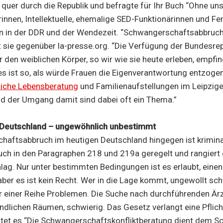
 quer durch die Republik und befragte für Ihr Buch “Ohne uns 
innen, Intellektuelle, ehemalige SED-Funktionärinnen und Fe
en in der DDR und der Wendezeit. “Schwangerschaftsabbruch
rt sie gegenüber la-presse.org. “Die Verfügung der Bundesrep
 den weiblichen Körper, so wir wie sie heute erleben, empfin
 es ist so, als würde Frauen die Eigenverantwortung entzogen
liche Lebensberatung
und Familienaufstellungen
im Leipzige
nd der Umgang damit sind dabei oft ein Thema.”
 Deutschland – ungewöhnlich unbestimmt
aftsabbruch im heutigen Deutschland hingegen ist kriminali
ch in den Paragraphen 218 und 219a geregelt und rangiert 
ag. Nur unter bestimmten Bedingungen ist es erlaubt, eine
er es ist kein Recht. Wer in die Lage kommt, ungewollt sc
r einer Reihe Problemen. Die Suche nach durchführenden Ärz
ländlichen Räumen, schwierig. Das Gesetz verlangt eine Pflic
utet es “Die Schwangerschaftskonfliktberatung dient dem S