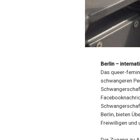
Berlin – interna
Das queer-feminis
schwangeren Per
Schwangerschaft
Facebooknachrich
Schwangerschafts
Berlin, bieten Ü
Freiwilligen und 
Der Zugang zu Ab