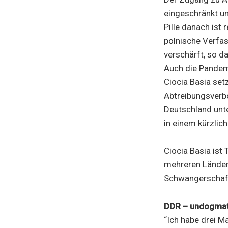
eingeschränkt un
Pille danach ist 
polnische Verfas
verschärft, so d
Auch die Pandem
Ciocia Basia set
Abtreibungsverb
Deutschland unte
in einem kürzlic
Ciocia Basia ist 
mehreren Länder
Schwangerschafts
DDR – undogmat
“Ich habe drei M