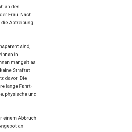
ch an den
der Frau. Nach
 die Abtreibung
nsparent sind,
innen in
nnen mangelt es
keine Straftat
rz davor. Die
e lange Fahrt-
e, physische und
or einem Abbruch
 Angebot an