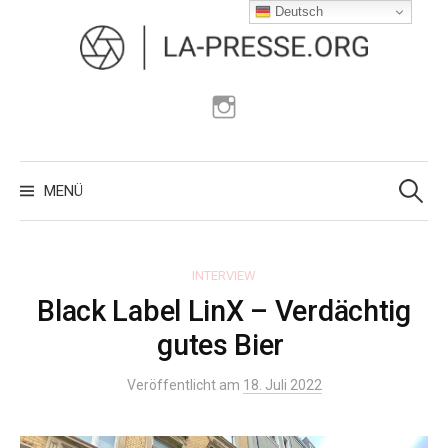
Zum
Deutsch
Inhalt
überspringen
Instagram
Suchen
nach:
MENÜ
INTERVIEW
Black Label LinX – Verdächtig
gutes Bier
Veröffentlicht am
18. Juli 2022