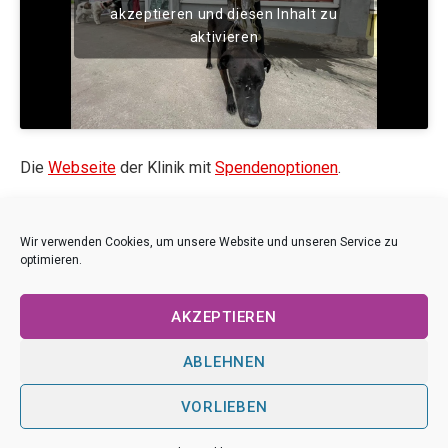
akzeptieren und diesen Inhalt zu
aktivieren
Die
Webseite
der Klinik mit
Spendenoptionen
.
Der Beitrag ist Bestandteil der Ausstellung
Kriegstouristen
.
Wir verwenden Cookies, um unsere Website und unseren Service zu
optimieren.
AKZEPTIEREN
ABLEHNEN
VORLIEBEN
Impressum
|
Datenschutz