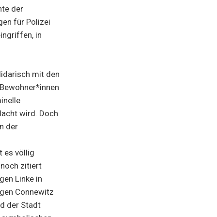
hte der
en für Polizei
ngriffen, in
idarisch mit den
e Bewohner*innen
inelle
dacht wird. Doch
in der
 es völlig
noch zitiert
gen Linke in
gegen Connewitz
d der Stadt