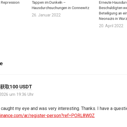
 Repression
Tappen im Dunkeln –
Erneute Hausdu
Hausdurchsuchungen in Connewitz
Beschuldigten w
Beteiligung an ei
26. Januar 2022
Neonazis in Wur
20. April 2022
e
取100 USDT
l 2026 um 19:36 Uhr
 caught my eye and was very interesting. Thanks. I have a questi
.binance.com/ar/register-person?ref=PORL8W0Z