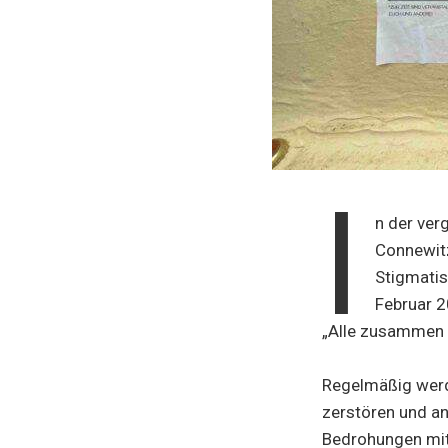
I
n der ve
Connewitz
Stigmatis
Februar 2
„Alle zusammen g
Regelmäßig werd
zerstören und a
Bedrohungen mit