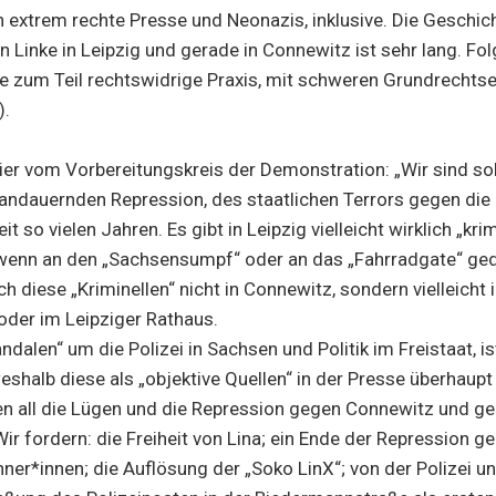
 extrem rechte Presse und Neonazis, inklusive. Die Geschic
 Linke in Leipzig und gerade in Connewitz ist sehr lang. Folg
ie zum Teil rechtswidrige Praxis, mit schweren Grundrechtsei
).
er vom Vorbereitungskreis der Demonstration: „Wir sind sol
 andauernden Repression, des staatlichen Terrors gegen di
t so vielen Jahren. Es gibt in Leipzig vielleicht wirklich „krim
 wenn an den „Sachsensumpf“ oder an das „Fahrradgate“ ge
h diese „Kriminellen“ nicht in Connewitz, sondern vielleicht 
oder im Leipziger Rathaus.
ndalen“ um die Polizei in Sachsen und Politik im Freistaat, ist
eshalb diese als „objektive Quellen“ in der Presse überhaupt 
n all die Lügen und die Repression gegen Connewitz und ge
 Wir fordern: die Freiheit von Lina; ein Ende der Repression 
er*innen; die Auflösung der „Soko LinX“; von der Polizei un