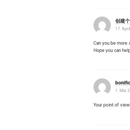
创建个
17. Apr
Can you be more sp
Hope you can hel
bonifi
1. Mai 
Your point of view