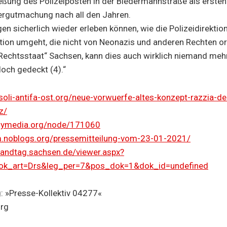
ießung des Polizeiposten in der Biedermannstraße als erste
dergutmachung nach all den Jahren.
n sicherlich wieder erleben können, wie die Polizeidirektion
ion umgeht, die nicht von Neonazis und anderen Rechten org
Rechtsstaat“ Sachsen, kann dies auch wirklich niemand mehr
 doch gedeckt (4).“
oli-antifa-ost.org/neue-vorwuerfe-altes-konzept-razzia-der
z/
ndymedia.org/node/171060
m.noblogs.org/pressemitteilung-vom-23-01-2021/
.landtag.sachsen.de/viewer.aspx?
k_art=Drs&leg_per=7&pos_dok=1&dok_id=undefined
: »Presse-Kollektiv 04277«
org