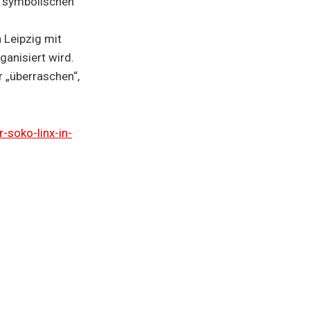
n symbolischen
 Leipzig mit
anisiert wird.
 „überraschen“,
-soko-linx-in-