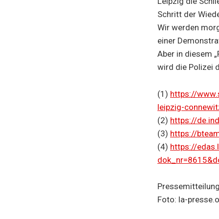
Leipzig die Schl
Schritt der Wie
Wir werden morge
einer Demonstrat
Aber in diesem „
wird die Polizei
(1)
https://www.s
leipzig-connewit
(2)
https://de.i
(3)
https://btea
(4)
https://edas
dok_nr=8615&do
Pressemitteilung
Foto: la-presse.