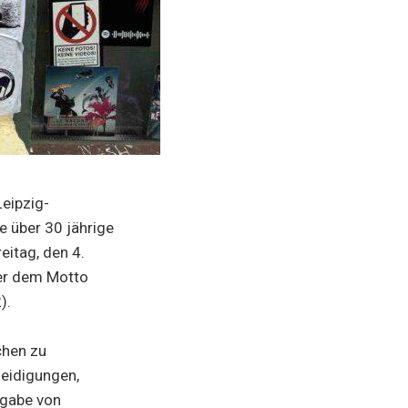
Leipzig-
e über 30 jährige
eitag, den 4.
ter dem Motto
2).
chen zu
eidigungen,
rgabe von