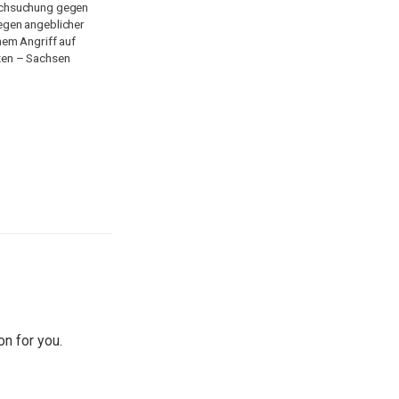
rchsuchung gegen
egen angeblicher
nem Angriff auf
zen – Sachsen
on for you.