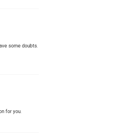
l have some doubts.
on for you.