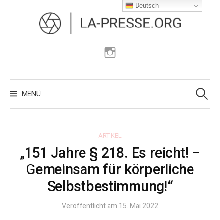
Zum
Deutsch
Inhalt
überspringen
Instagram
Suchen
nach:
MENÜ
ARTIKEL
„151 Jahre § 218. Es reicht! –
Gemeinsam für körperliche
Selbstbestimmung!“
Veröffentlicht am
15. Mai 2022