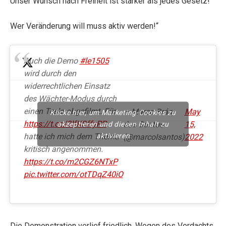
Unser Wunsch nach Freiheit ist stärker als jedes Gesetz!
Wer Veränderung will muss aktiv werden!“
Auch die Demo
#le1505
wird durch den
widerrechtlichen Einsatz
des Wächter-Modus durch
einen Tesla abgefilmt. Für
— Marco Brás
May
Klicke hier, um Marketing-Cookies zu
https://t.co/3lfKSffyPP
dos Santos
15,
akzeptieren und diesen Inhalt zu
aktivieren
hatte ich mich dem Thema
(@marcoIsantos)
2022
kritisch angenommen.
https://t.co/m2CGZ6NTxP
pic.twitter.com/otTDqZ40iO
Die Demonstration verlief friedlich. Wegen des Verdachts