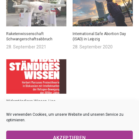
Raketenwissenschaft
International Safe Abortion Day
Schwangerschaftsabbruch
(ISAD) in Leipzig
28. September 2021
28. September 2020
Widerständiges Wissen, Lisa
Doppler
24. Oktober 2022
Wir verwenden Cookies, um unsere Website und unseren Service zu
optimieren.
AKZEPTIEREN