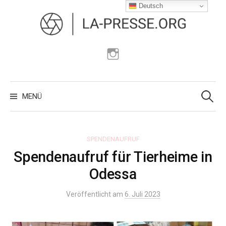
Zum
Deutsch
Inhalt
überspringen
Instagram
Suchen
nach:
MENÜ
SPENDENAUFRUF
Spendenaufruf für Tierheime in
Odessa
Veröffentlicht am
6. Juli 2023