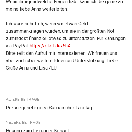
Wenn ihr irgendwelche Fragen habt, kann ich die gerne an
meine liebe Anna weiterleiten.
Ich wäre sehr froh, wenn wir etwas Geld
zusammenkriegen würden, um sie in der größten Not
zumindest finanziell etwas zu unterstützen. Für Zahlungen
via PayPal:
https://gleft.de/5hA
Bitte teilt den Aufruf mit Interessierten. Wir freuen uns
aber auch über weitere Ideen und Unterstützung. Liebe
Grüße Anna und Lisa /LU
Beitragsnavigation
ÄLTERE BEITRÄGE
Pressegesetz goes Sächsischer Landtag
NEUERE BEITRÄGE
Hearing zum Leipziger Kessel