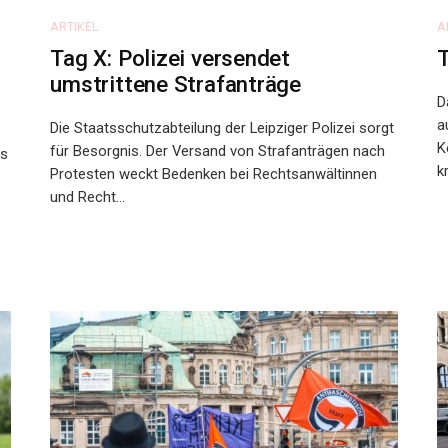
ARTIKEL
A
Tag X: Polizei versendet
T
umstrittene Strafanträge
D
a
Die Staatsschutzabteilung der Leipziger Polizei sorgt
K
für Besorgnis. Der Versand von Strafanträgen nach
es
k
Protesten weckt Bedenken bei Rechtsanwältinnen
und Recht...