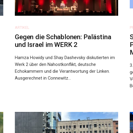
ARTIKEL
P
Gegen die Schablonen: Palästina
S
und Israel im WERK 2
P
Hamza Howidy und Shay Dashevsky diskutierten im
Werk 2 über den Nahostkonflikt, deutsche
3
Echokammern und die Verantwortung der Linken.
g
Ausgerechnet in Connewitz...
V
B