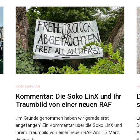
KOMMENTAR
P
Kommentar: Die Soko LinX und ihr
D
Traumbild von einer neuen RAF
s
„Im Grunde genommen haben wir gerade erst
L
angefangen“ Ein Kommentar über die Soko LinX und
D
ihrem Traumbild von einer neuen RAF Am 15. März
A
dieses Ja...
S