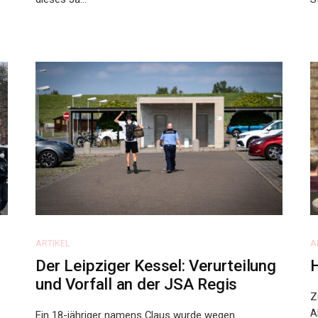
ARTIKEL
A
Der Leipziger Kessel: Verurteilung
H
und Vorfall an der JSA Regis
Z
A
Ein 18-jähriger namens Claus wurde wegen